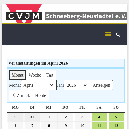
Skip
to
content
CVJM Schneeberg-
Neustädtel Termine
Veranstaltungen im April 2026
Monat
Woche
Tag
Monat
Jahr
Zurück
Heute
MO
MONTAG
DI
DIENSTAG
MI
MITTWOCH
DO
DONNERSTAG
FR
FREITAG
SA
SAMSTAG
SO
SON
30.
31.
1.
2.
3.
4.
5.
30
31
1
2
3
4
5
März
März
April
April
April
April
April
6.
7.
8.
9.
10.
11.
12.
6
7
8
9
10
11
12
2026
2026
2026
2026
2026
2026
2026