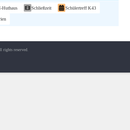
M-Huthaus
Schließzeit
Schülertreff K43
rien
ll rights reserved.