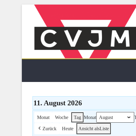
Skip
to
content
CVJM Schneeberg-Neustä
11. August 2026
Monat
Woche
Tag
Monat
Zurück
Heute
Ansicht als
Liste