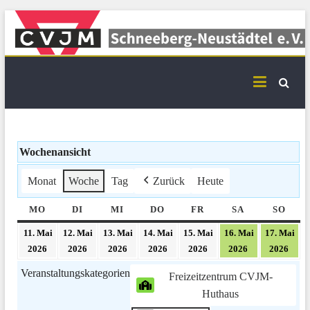
Skip
to
content
CVJM Schneeberg-
Neustädtel Termine
Wochenansicht
Monat
Woche
Tag
Zurück
Heute
MO
MONTAG
DI
DIENSTAG
MI
MITTWOCH
DO
DONNERSTAG
FR
FREITAG
SA
SAMSTAG
SO
SON
11. Mai
12. Mai
13. Mai
14. Mai
15. Mai
16. Mai
17. Mai
11.
12.
13.
14.
15.
16.
17.
2026
2026
2026
2026
2026
2026
2026
Mai
Mai
Mai
Mai
Mai
Mai
Mai
Veranstaltungskategorien
2026
2026
2026
2026
Freizeitzentrum CVJM-
2026
2026
2026
Huthaus