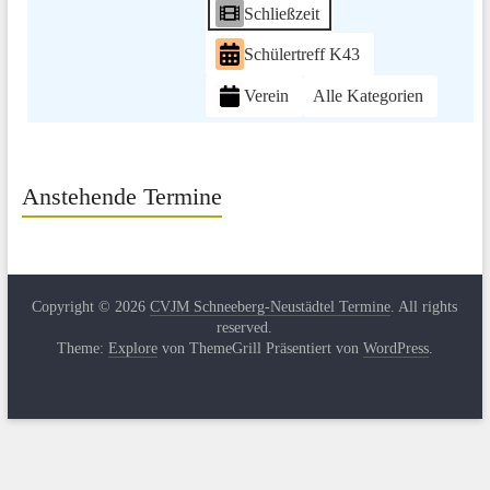
Schließzeit
Schülertreff K43
Verein
Alle Kategorien
Anstehende Termine
Copyright © 2026
CVJM Schneeberg-Neustädtel Termine
. All rights
reserved.
Theme:
Explore
von ThemeGrill Präsentiert von
WordPress
.