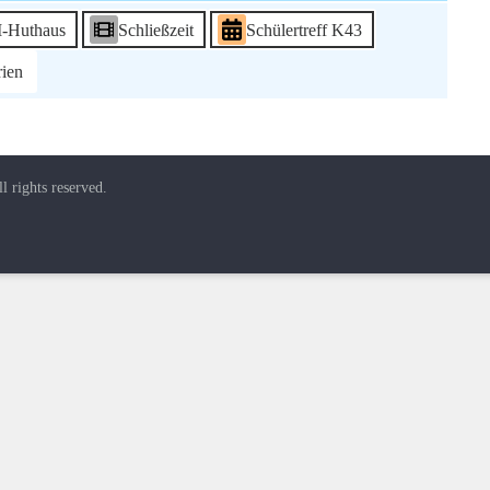
M-Huthaus
Schließzeit
Schülertreff K43
rien
ll rights reserved.