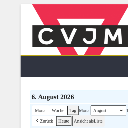
Skip
to
content
CVJM Schneeberg-Neustä
6. August 2026
Monat
Woche
Tag
Monat
Zurück
Heute
Ansicht als
Liste