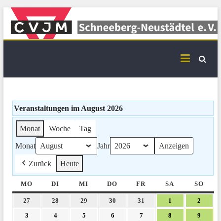
Skip
to
content
CVJM Schneeberg-
Neustädtel Termine
Veranstaltungen im August 2026
Monat
Woche
Tag
Monat
Jahr
Zurück
Heute
MO
MONTAG
DI
DIENSTAG
MI
MITTWOCH
DO
DONNERSTAG
FR
FREITAG
SA
SAMSTAG
SO
SON
27.
28.
29.
30.
31.
1.
2.
27
28
29
30
31
1
2
Juli
Juli
Juli
Juli
Juli
August
Augus
3.
4.
5.
6.
7.
8.
9.
3
4
5
6
7
8
9
2026
2026
2026
2026
2026
2026
2026