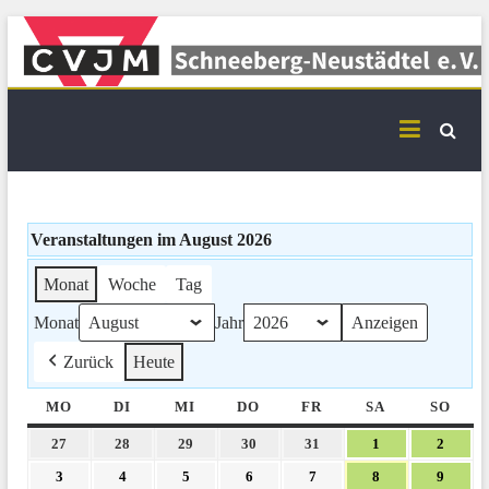
Skip
to
content
CVJM Schneeberg-
Neustädtel Termine
Veranstaltungen im August 2026
Monat
Woche
Tag
Monat
Jahr
Zurück
Heute
MO
MONTAG
DI
DIENSTAG
MI
MITTWOCH
DO
DONNERSTAG
FR
FREITAG
SA
SAMSTAG
SO
SON
27.
28.
29.
30.
31.
1.
2.
27
28
29
30
31
1
2
Juli
Juli
Juli
Juli
Juli
August
Augus
3.
4.
5.
6.
7.
8.
9.
3
4
5
6
7
8
9
2026
2026
2026
2026
2026
2026
2026