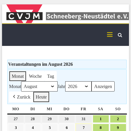
Skip
to
content
CVJM Schneeberg-
Neustädtel Termine
Veranstaltungen im August 2026
Monat
Woche
Tag
Monat
Jahr
Zurück
Heute
MO
MONTAG
DI
DIENSTAG
MI
MITTWOCH
DO
DONNERSTAG
FR
FREITAG
SA
SAMSTAG
SO
SON
27.
28.
29.
30.
31.
1.
2.
27
28
29
30
31
1
2
Juli
Juli
Juli
Juli
Juli
August
Augus
3.
4.
5.
6.
7.
8.
9.
3
4
5
6
7
8
9
2026
2026
2026
2026
2026
2026
2026