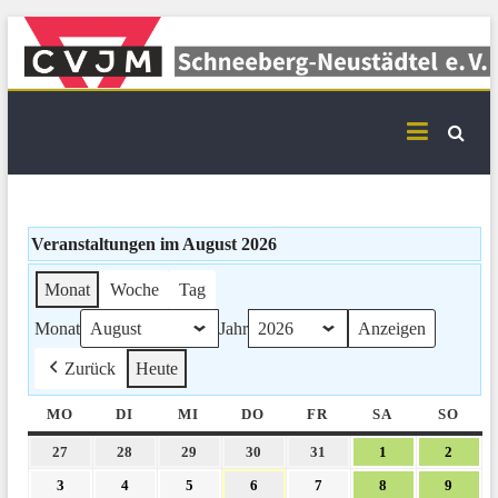
Skip
to
content
CVJM Schneeberg-
Neustädtel Termine
Veranstaltungen im August 2026
Monat
Woche
Tag
Monat
Jahr
Zurück
Heute
MO
MONTAG
DI
DIENSTAG
MI
MITTWOCH
DO
DONNERSTAG
FR
FREITAG
SA
SAMSTAG
SO
SON
27.
28.
29.
30.
31.
1.
2.
27
28
29
30
31
1
2
Juli
Juli
Juli
Juli
Juli
August
Augus
3.
4.
5.
6.
7.
8.
9.
3
4
5
6
7
8
9
2026
2026
2026
2026
2026
2026
2026